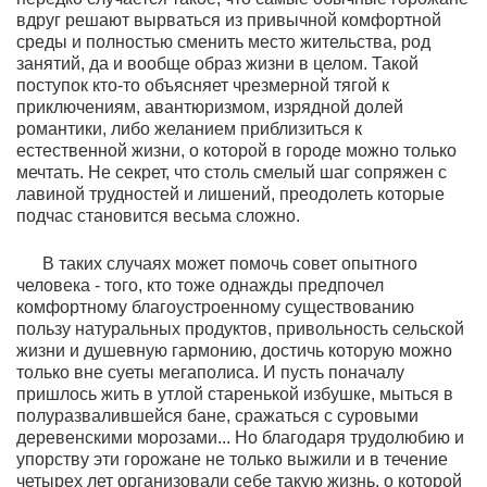
вдруг решают вырваться из привычной комфортной
среды и полностью сменить место жительства, род
занятий, да и вообще образ жизни в целом. Такой
поступок кто-то объясняет чрезмерной тягой к
приключениям, авантюризмом, изрядной долей
романтики, либо желанием приблизиться к
естественной жизни, о которой в городе можно только
мечтать. Не секрет, что столь смелый шаг сопряжен с
лавиной трудностей и лишений, преодолеть которые
подчас становится весьма сложно.
В таких случаях может помочь совет опытного
человека - того, кто тоже однажды предпочел
комфортному благоустроенному существованию
пользу натуральных продуктов, привольность сельской
жизни и душевную гармонию, достичь которую можно
только вне суеты мегаполиса. И пусть поначалу
пришлось жить в утлой старенькой избушке, мыться в
полуразвалившейся бане, сражаться с суровыми
деревенскими морозами... Но благодаря трудолюбию и
упорству эти горожане не только выжили и в течение
четырех лет организовали себе такую жизнь, о которой