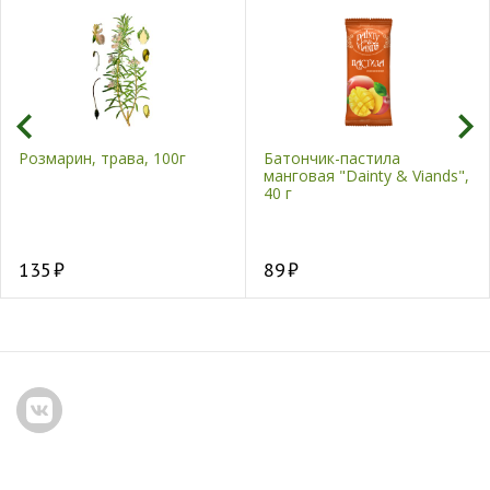
Розмарин, трава, 100г
Батончик-пастила
манговая "Dainty & Viands",
40 г
135
89