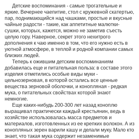
Детские воспоминания - самые трогательные и
яркие. Вечернее чаепитие, стол с кружевной скатертью,
пар, поднимающийся над чашками, простые и вкусные
чайные радости - такие, как аппетитные малютки-
сушки, которых, кажется, можно не заметив съесть
целую гору. Наверное, секрет этого нехитрого
дополнения к чаю именно в том, что его нужно есть в
уютной атмосфере, в теплой и родной компании самых
близких людей.
Теперь к ожившим детским воспоминаниям
добавилась еще и питательная польза: в составе этого
изделия отметились особые виды муки -
цельнозерновая, в которой остались все ценные
вещества зерновой оболочки, и конопляная - редкая
мука, о питательных свойствах которой знают
немногие.
Еще каких-нибудь 200-300 лет назад коноплю
выращивал практически каждый крестьянин, ведь в
хозяйстве использовалась масса предметов и
материалов, изготовленных из ее крепких волокон. А из
конопляных зерен варили кашу и делали муку. Мало кто
знает, что такая мука содержит незаменимые