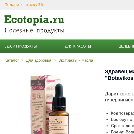
Подарите скидку 5%
ЕДА И ПРОДУКТЫ
ДЛЯ КРАСОТЫ
ЦЕЛЕБН
Каталог
Для здоровья
Экстракты и масла
Здравец м
"Botavikos
Дарит коже с
гиперпигмен
Код товара
Вес брутто:
Срок годнос
Бренд: Bota