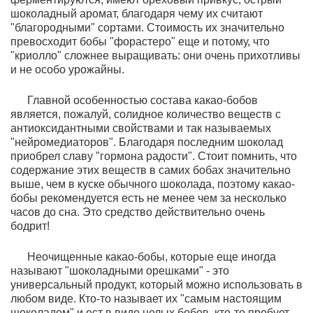
шоколадный аромат, благодаря чему их считают
"благородными" сортами. Стоимость их значительно
превосходит бобы "форастеро" еще и потому, что
"криолло" сложнее выращивать: они очень прихотливы
и не особо урожайны.
Главной особенностью состава какао-бобов
является, пожалуй, солидное количество веществ с
антиоксидантными свойствами и так называемых
"нейромедиаторов". Благодаря последним шоколад
приобрел славу "гормона радости". Стоит помнить, что
содержание этих веществ в самих бобах значительно
выше, чем в куске обычного шоколада, поэтому какао-
бобы рекомендуется есть не менее чем за несколько
часов до сна. Это средство действительно очень
бодрит!
Неочищенные какао-бобы, которые еще иногда
называют "шоколадными орешками" - это
универсальный продукт, который можно использовать в
любом виде. Кто-то называет их "самым настоящим
шоколадом" и ест в виде целых бобов, кто-то пробует