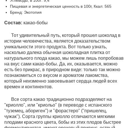
Углеводы, в 100г: 9,4
Пищевая и энергетическая ценность в 100г, Ккал: 565
Бренд: Экотопия
Состав:
какао-бобы
Тот удивительный путь, который прошел шоколад в
истории человечества, является доказательством
уникальности этого продукта. Вот только узнать,
насколько далека обычная шоколадная плитка от
натурального плода какао, мы можем лишь попробовав
на вкус сами какао-бобы. Да, их, оказывается, можно
есть без прикрас, в природном виде: только так можно
познакомиться со вкусом и ароматом лакомства,
который неизменно завоевывает сердца людей всех
времен и континентов.
Все сорта какао традиционно подразделяют на
"криолло", или "криольо" (в переводе с испанского
"туземец, абориген") и "форастеро" ("пришелец,
чужак"). Сорта группы криолло отличаются мягкими
плодами красного цвета, бобы из этих плодов быстрее
ферментируются, имеют ореховый привкус, острый