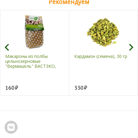
Рекомендуем
Макароны из полбы
Кардамон (семена), 30 гр
цельнозерновые
"Вермишель" ВАСТЭКО,
400 гр
160
330