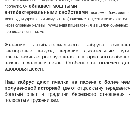
запечатывания сот с медом. В нем содержится и пыльца, и воск, и
обладает мощными
прополис. Он
антибактериальными свойствами
, поэтому забрус можно
жевать для укрепления иммунитета (полезные вещества всасываются
через слюнные железы), улучшения пищеварения и в целом обменных
процессов в организме.
Жевание антибактериального забруса очищает
гайморовые пазухи, верхние дыхательные пути,
обеззараживает ротовую полость и горло, что особенно
важно в холоный сезон. Особенно он
полезен для
здоровья десен
.
Наш забрус дают пчелки
на пасеке с более чем
полувековой историей
, где от отца к сыну передается
богатый опыт и традиции бережного отношения к
полосатым труженицам.