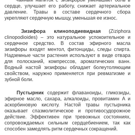
сердце, улучшает его работу, снижает артериальное
давление. Травы в составе сердечного сбора
укрепляют сердечную мышцу, уменьшая ее износ.
Зизифора клиноподиевидная
(Ziziphora
clinopodioides) – это натуральное успокоительное и
сердечное средство. В состав эфирного масла
зизифоры входят ментол, фитонциды, следы спирта.
Надземные части растения используют в виде отвара
для полосканий, компрессов, ароматических ванн.
Водный настой зизифоры обладает болеутоляющим
свойством, наружно применяется при ревматизме и
зубной боли.
Пустырник
содержит флаваноиды, гликозиды,
эфирное масло, сахара, алкалоиды, провитамин А и
аскорбиновую кислоту. Настой травы пустырника
оказывает спазмолитическое и противосудорожное
действие. Эффективен при тревожных состояниях,
сопровождаемых сильным сердцебиением, так как
способен замедлять ритм сердечных сокращений.