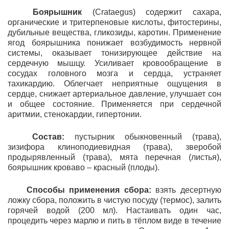
Боярышник
(Crataegus) содержит сахара,
органические и тритерпеновые кислоты, фитостерины,
дубильные вещества, гликозиды, каротин. Применение
ягод боярышника понижает возбудимость нервной
системы, оказывает тонизирующее действие на
сердечную мышцу. Усиливает кровообращение в
сосудах головного мозга и сердца, устраняет
тахикардию. Облегчает неприятные ощущения в
сердце, снижает артериальное давление, улучшает сон
и общее состояние. Применяется при сердечной
аритмии, стенокардии, гипертонии.
Состав:
пустырник обыкновенный (трава),
зизифора клиноподиевидная (трава), зверобой
продырявленный (трава), мята перечная (листья),
боярышник кроваво – красный (плоды).
Способы применения сбора:
взять десертную
ложку сбора, положить в чистую посуду (термос), залить
горячей водой (200 мл). Настаивать один час,
процедить через марлю и пить в тёплом виде в течение