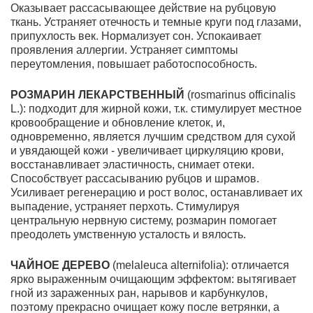
Оказывает рассасываю­щее действие на рубцовую
ткань. Устраняет отечность и темные круги под глазами,
при­пухлость век. Нормализует сон. Успокаивает
проявления аллергии. Устраняет симптомы
переутомления, повышает работоспособность.
РОЗМАРИН ЛЕКАРСТВЕННЫЙ
(
rosmarinus
officinalis
L
.):
подходит для жирной кожи, т.к. стимулирует местное
кровообращение и обновление клеток, и,
одновременно, являет­ся лучшим средством для сухой
и увядающей кожи - увеличивает циркуляцию крови,
вос­станавливает эластичность, снимает отеки.
Способствует рассасыванию рубцов и шрамов.
Усиливает регенерацию и рост волос, останавливает их
выпадение, устраняет перхоть. Стимулируя
центральную нервную систему, розмарин помогает
преодолеть умственную усталость и вялость.
ЧАЙНОЕ ДЕРЕВО
(mеlaleuса alternifolia
):
отличается
ярко выраженным очищающим эффектом: вытягивает
гной из зараженных ран, нарывов и карбункулов,
поэтому пре­красно очищает кожу после ветрянки, а