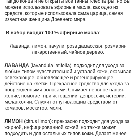
Так до конца и не открыты все тайны Клеопатры, но Вы
можете использовать эфирные масла, как одно из
средств, которые использовала сама царица, самая
известная женщина Древнего мира.
В набор входят 100 % эфирные масла:
Лаванда, лимон, пачули, роза дамасская, розмарин
лекарственный, чайное дерево.
ЛАВАНДА
(
lavandula
latifolia
):
подходит для ухода за
любым типом чувствительной и усталой кожи, оказывая
освежающее, обновляющее и регенерирующее
действие на клет­ки. Прекрасное средство для ухода за
поврежденными волосами. Снимает нервное напря­
жение, помогает при истощении, депрессии, истерии,
меланхолии. Служит отпугивающим средством от
комаров, москитов, моли.
ЛИМОН
(
citrus
limon
):
прекрасно подходит для ухода за
жирной, инфицированной ко­жей, но также может
подходить и для остальных типов кожи. Делает менее