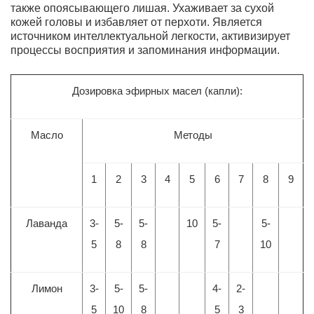
также опоясывающего лишая. Ухаживает за сухой
кожей головы и избавляет от перхоти. Является
источником интеллектуальной легкости, активизирует
процессы восприятия и запоминания информации.
Дозировка эфирных масел (капли):
Масло
Методы
1
2
3
4
5
6
7
8
9
Лаванда
3-
5-
5-
10
5-
5-
5
8
8
7
10
Лимон
3-
5-
5-
4-
2-
5
10
8
5
3