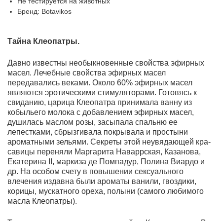
Не тестируется на животных
Бренд: Botavikos
Тайна Клеопатры.
Давно известны необыкновенные свойства эфирных
масел. Лечебные свойства эфир­ных масел
передавались веками. Около 60% эфирных масел
являются эротическими стиму­ляторами. Готовясь к
свиданию, царица Клеопатра принимала ванну из
кобыльего молока с добавлением эфирных масел,
душилась маслом розы, засыпала спальню ее
лепестками, сбрызгивала покрывала и простыни
ароматными зельями. Секреты этой неувядающей кра­
савицы переняли Маргарита Наваррская, Казанова,
Екатерина II, маркиза де Помпадур, Полина Виардо и
др. На особом счету в повышении сексуального
влечения издавна были ароматы ванили, гвоздики,
корицы, мускатного ореха, полыни (самого любимого
масла Клеопатры).