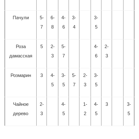
Пачули
5-
6-
4-
3-
3-
7
8
6
4
5
Роза
5
2-
5-
4-
2-
дамасская
3
7
6
3
Розмарин
3
4-
3-
5-
2-
3-
5
5
7
3
5
Чайное
2-
4-
1-
4-
3
3-
дерево
3
5
2
5
5