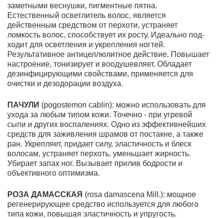
заметными веснушки, пигментные пятна.
Естественный осветлитель волос, является
действенным средством от перхоти, устраняет
ломкость волос, способствует их росту. Идеально под­
ходит для осветления и укрепления ногтей.
Результативное антицеллюлитное действие. Повышает
настроение, тонизирует и воодушевляет. Обладает
дезинфицирующими свой­ствами, применяется для
очистки и дезодорации воздуха.
ПАЧУЛИ
(
pogostemon
cablin
):
можно использовать для
ухода за любым типом кожи. Точечно - при угревой
сыпи и других воспалениях. Одно из эффективнейших
средств для за­живления шрамов от постакне, а также
ран. Укрепляет, придает силу, эластичность и блеск
волосам, устраняет перхоть, уменьшает жирность.
Убирает запах ног. Вызывает прилив бодрости и
объективного оптимизма.
РОЗА ДАМАССКАЯ
(
rosa
damascena
Mill
.):
мощное
регенерирующее средство исполь­зуется для любого
типа кожи, повышая эластичность и упругость.