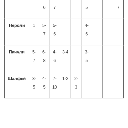
6
7
5
7
Нероли
1
5-
5-
4-
7
6
6
Пачули
5-
6-
4-
3-4
3-
7
8
6
5
Шалфей
3-
4-
7-
1-2
2-
5
5
10
3