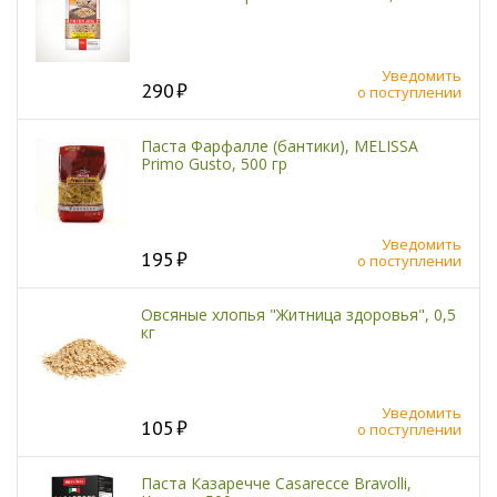
Уведомить
290
о поступлении
Паста Фарфалле (бантики), MELISSA
Primo Gusto, 500 гр
Уведомить
195
о поступлении
Овсяные хлопья "Житница здоровья", 0,5
кг
Уведомить
105
о поступлении
Паста Казаречче Casarecce Bravolli,