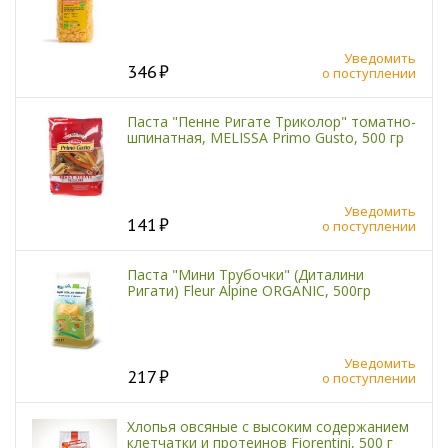
Уведомить
346
о поступлении
Паста "Пенне Ригате Триколор" томатно-
шпинатная, MELISSA Primo Gusto, 500 гр
Уведомить
141
о поступлении
Паста "Мини Трубочки" (Диталини
Ригати) Fleur Alpine ORGANIC, 500гр
Уведомить
217
о поступлении
Хлопья овсяные с высоким содержанием
клетчатки и протеинов Fiorentini, 500 г