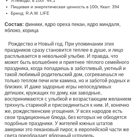
Углеводы, в 100г: 44,1
Пищевая и энергетическая ценность в 100г, Ккал: 394
Бренд: R.A.W. LIFE
Состав:
финики, ядро ореха пекан, ядро миндаля,
яблоко, корица
Рождество и Новый год. При упоминании этих
праздников сразу становится теплее в душе, и лицо
расплывается в невольной улыбке. И правда, что
может быть волшебнее и приятнее тёплого семейного
праздника, когда попадаешь в заботливый, уютный и
такой любимый родительский дом, согреваешься не
только теплом печи или камина, но и заботой родных и
близких. И даже задорные игры непоседливых
детишек, кружащих по дому, как заводные,
воспринимаются с улыбкой и возрастающим желанием
тряхнуть стариной и присоединиться к ним. И, конечно
же, рождественские угощения. У всех народов есть
свои традиционные блюда, без которых не обходятся
подобные праздники. У жителей южных штатов
америки это пекановый пирог, в европейской части же
света преобладает яблочный штрудель.