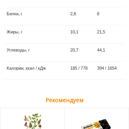
Белки, г
2,8
6
Жиры, г
10,1
21,5
Углеводы, г
20,7
44,1
Калории, ккал / кДж
185 / 778
394 / 1654
Рекомендуем