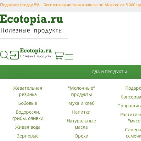
Подарите скидку 5%
Бесплатная доставка заказа по Москве от 5 000 ру
ЕДА И ПРОДУКТЫ
+7 (495) 684 57 47
+7 (985) 789 63 96
Жевательная
"Молочные"
Подарк
резинка
продукты
Консерв
Бобовые
Мука и хлеб
Проращив
Водоросли,
Напитки
Растител
грибы, оливки
Натуральные
"мясо
Живая вода
масла
Семена
Зерновые
Орехи
семеч