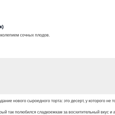
к)
ликолепием сочных плодов.
ние нового сыроедного торта: это десерт, у которого не т
ый так полюбился сладкоежкам за восхитительный вкус и а