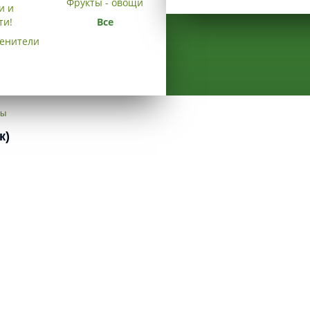
Фрукты - овощи
и и
ти!
Все
енители
ты
к)