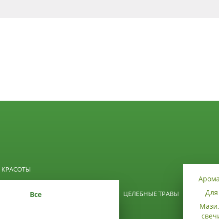
0
 КРАСОТЫ
Аром
Для
ЦЕЛЕБНЫЕ ТРАВЫ
Все
Мази,
свеч