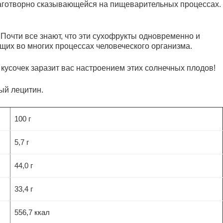
 благотворно сказывающейся на пищеварительных процессах.
очти все знают, что эти сухофрукты одновременно и
щих во многих процессах человеческого организма.
усочек заразит вас настроением этих солнечных плодов!
ый лецитин.
100 г
5,7 г
44,0 г
33,4 г
556,7 ккал