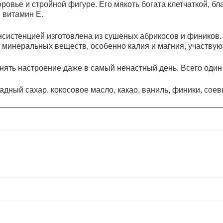
оровье и стройной фигуре. Его мякоть богата клетчаткой,
и витамин Е.
истенцией изготовлена из сушеных абрикосов и фиников. П
о минеральных веществ, особенно калия и магния, участвую
ь настроение даже в самый ненастный день. Всего один к
адный сахар, кокосовое масло, какао, ваниль, финики, соев