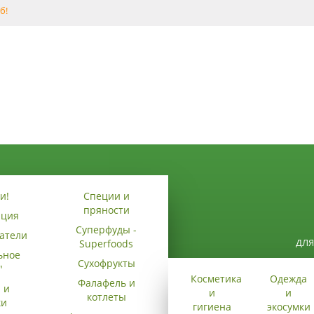
б!
и!
Специи и
пряности
ация
Суперфуды -
атели
ДЛЯ
Superfoods
ьное
Сухофрукты
"
Косметика
Одежда
Фалафель и
 и
и
и
котлеты
ки
гигиена
экосумки