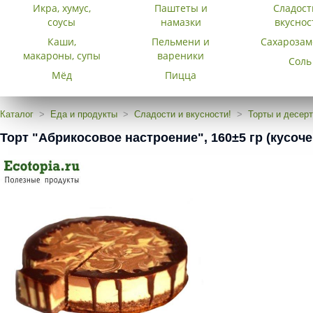
Икра, хумус,
Паштеты и
Сладост
соусы
намазки
вкуснос
Каши,
Пельмени и
Сахарозам
макароны, супы
вареники
Соль
Мёд
Пицца
Каталог
Еда и продукты
Сладости и вкусности!
Торты и десер
Торт "Абрикосовое настроение", 160±5 гр (кусоче