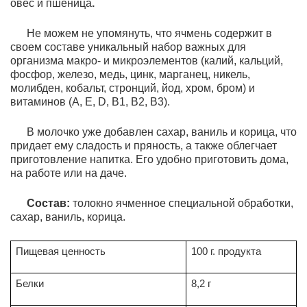
овес и пшеница
.
Не можем не упомянуть, что
ячмень содержит в
своем составе уникальный набор важных для
организма макро- и микроэлементов
(калий, кальций,
фосфор, железо, медь, цинк, марганец, никель,
молибден, кобальт, стронций, йод, хром, бром)
и
витаминов
(А, Е, D, B1, B2, B3).
В молочко уже добавлен сахар, ваниль и корица, что
придает ему сладость и пряность, а также облегчает
приготовление напитка. Его удобно приготовить дома,
на работе или на даче.
Состав:
толокно ячменное специальной обработки,
сахар, ваниль, корица.
Пищевая ценность
100 г. продукта
Белки
8,2 г