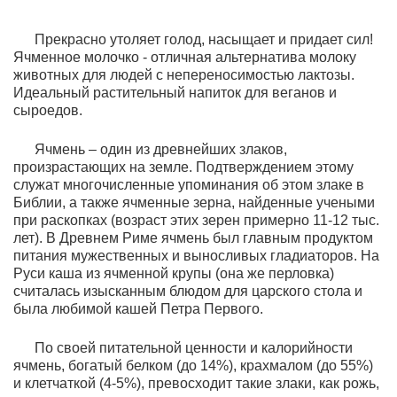
Прекрасно утоляет голод, насыщает и придает сил!
Ячменное молочко - отличная альтернатива молоку
животных для людей с непереносимостью лактозы.
Идеальный растительный напиток для веганов и
сыроедов.
Ячмень – один из древнейших злаков,
произрастающих на земле. Подтверждением этому
служат многочисленные упоминания об этом злаке в
Библии, а также ячменные зерна, найденные учеными
при раскопках (возраст этих зерен примерно 11-12 тыс.
лет). В Древнем Риме ячмень был главным продуктом
питания мужественных и выносливых гладиаторов. На
Руси каша из ячменной крупы (она же перловка)
считалась изысканным блюдом для царского стола и
была любимой кашей Петра Первого.
По своей питательной ценности и калорийности
ячмень, богатый белком (до 14%), крахмалом (до 55%)
и клетчаткой (4-5%), превосходит такие злаки, как рожь,