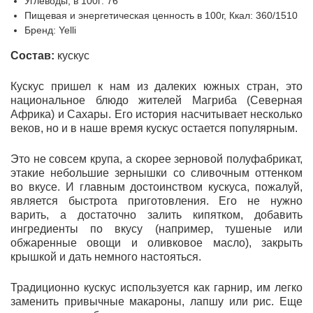
Углеводы, в 100г: 76
Пищевая и энергетическая ценность в 100г, Ккал: 360/1510
Бренд: Yelli
Состав:
кускус
Кускус пришел к нам из далеких южных стран, это
национальное блюдо жителей Магриба (Северная
Африка) и Сахары. Его история насчитывает несколько
веков, но и в наше время кускус остается популярным.
Это не совсем крупа, а скорее зерновой полуфабрикат,
этакие небольшие зернышки со сливочным оттенком
во вкусе. И главным достоинством кускуса, пожалуй,
является быстрота приготовления. Его не нужно
варить, а достаточно залить кипятком, добавить
ингредиенты по вкусу (например, тушеные или
обжаренные овощи и оливковое масло), закрыть
крышкой и дать немного настояться.
Традиционно кускус используется как гарнир, им легко
заменить привычные макароны, лапшу или рис. Еще