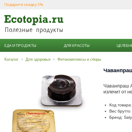
Подарите скидку 5%
ЕДА И ПРОДУКТЫ
ДЛЯ КРАСОТЫ
ЦЕЛЕБН
Каталог
Для здоровья
Фитокомплексы и сборы
Чаванпраш 
Чаванпраш А
излечит от н
Код товара
Вес брутто:
Бренд: Sat