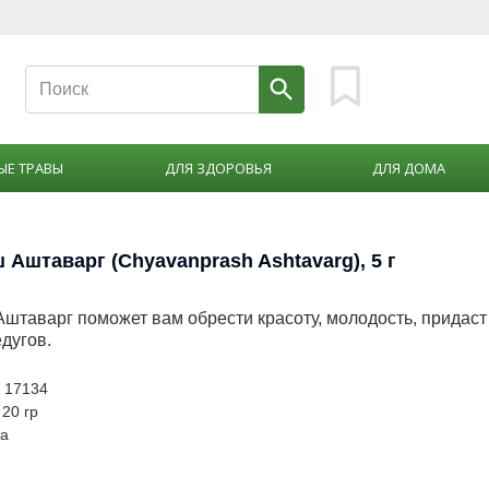
ЫЕ ТРАВЫ
ДЛЯ ЗДОРОВЬЯ
ДЛЯ ДОМА
Аштаварг (Chyavanprash Ashtavarg), 5 г
штаварг поможет вам обрести красоту, молодость, придаст
едугов.
: 17134
 20 гр
ya