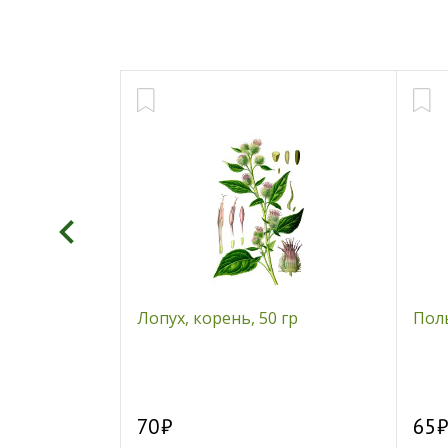
 ломтики без
Лопух, корень, 50 гр
Полы
СТЭКО, 90 гр
70
65