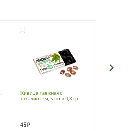
,
Живица таежная с
Стевиозид. Э
эвкалиптом, 5 шт х 0,8 гр
50 гр. Коэф. 
43
750