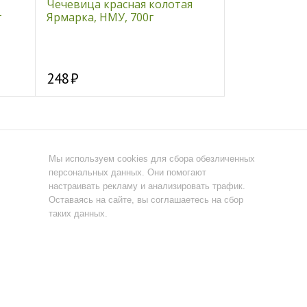
Чечевица красная колотая
Грузинская п
г
Ярмарка, НМУ, 700г
25 гр
248
135
Мы используем cookies для сбора обезличенных
персональных данных. Они помогают
настраивать рекламу и анализировать трафик.
Оставаясь на сайте, вы соглашаетесь на сбор
таких данных.