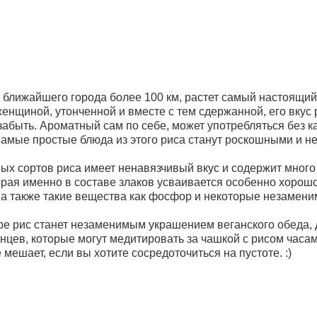
лижайшего города более 100 км, растет самый настоящий
женщиной, утонченной и вместе с тем сдержанной, его вкус
абыть. Ароматный сам по себе, может употребляться без ка
 Самые простые блюда из этого риса станут роскошными и 
сортов риса имеет ненавязчивый вкус и содержит много 
орая именно в составе злаков усваивается особенно хорошо
 а также такие вещества как фосфор и некоторые незамен
рис станет незаменимым украшением веганского обеда, д
нцев, которые могут медитировать за чашкой с рисом часам
 мешает, если вы хотите сосредоточиться на пустоте. :)