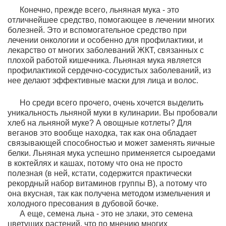
Конечно, прежде всего, льняная мука - это
отличнейшее средство, помогающее в лечении многих
болезней. Это и вспомогательное средство при
лечении онкологии и особенно для профилактики, и
лекарство от многих заболеваний ЖКТ, связанных с
плохой работой кишечника. Льняная мука является
профилактикой сердечно-сосудистых заболеваний, из
нее делают эффективные маски для лица и волос.
Но среди всего прочего, очень хочется выделить
уникальность льняной муки в кулинарии. Вы пробовали
хлеб на льняной муке? А овощные котлеты? Для
веганов это вообще находка, так как она обладает
связывающей способностью и может заменять яичные
белки. Льняная мука успешно применяется сыроедами
в коктейлях и кашах, потому что она не просто
полезная (в ней, кстати, содержится практически
рекордный набор витаминов группы B), а потому что
она вкусная, так как
получена методом измельчения и
холодного пресования в дубовой бочке.
А еще, семена льна - это не злаки, это семена
цветущих растений, что по мнению многих