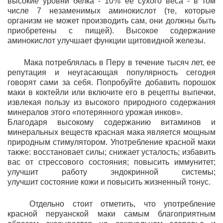
высокие уровни белка - 10% ее сухого веса - в том
числе 7 незаменимых аминокислот (те, которые
организм не может производить сам, они должны быть
приобретены с пищей). Высокое содержание
аминокислот улучшает функции щитовидной железы.
Мака потреблялась в Перу в течение тысяч лет, ее
репутация и неугасающая популярность сегодня
говорят сами за себя. Попробуйте добавить порошок
маки в коктейли или включите его в рецепты выпечки,
извлекая пользу из высокого природного содержания
минералов этого «потерянного урожая инков».
Благодаря высокому содержанию витаминов и
минеральных веществ красная мака является мощным
природным стимулятором. Употребление красной маки
также: восстановает силы; снижает усталость; избавить
вас от стрессового состояния; повысить иммунитет;
улучшит работу эндокринной системы;
улучшит состояние кожи и повысить жизненный тонус.
Отдельно стоит отметить, что употребление
красной перуанской маки самым благоприятным