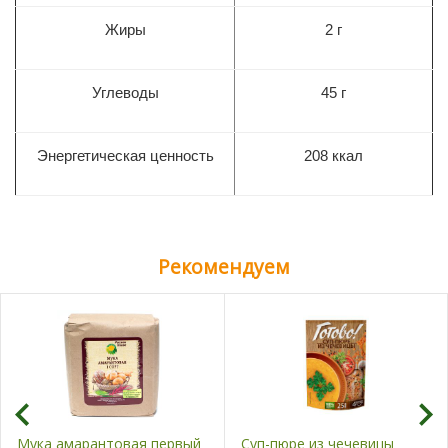
Жиры
2 г
Углеводы
45
г
Энергетическая ценность
208
ккал
Рекомендуем
Мука амарантовая первый
Суп-пюре из чечевицы