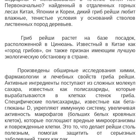
Первоначально? найденный в отдаленных горных
лесах Китая, Японии и Кореи, дикий гриб рейши любит
влажные, тенистые условия у оснований стволов
лиственных пород деревьев.
Гриб рейши растет на базе посадок,
расположенной в Цинюань. Известный в Китае как
«город грибов», он также признан имеющим лучшую
экологическую обстановку в стране.
Произведены обширные исследования химии,
фармакологии и лечебных свойств гриба рейши.
Активные ингредиенты поступают из сложных молекул
сахара, известных как полисахариды, которые
вырабатываются в клетках стенок гриба.
Специфические полисахариды, известные как бета-
глюканы D, укрепляют иммунную систему, увеличивая
активность макрофагов (больших белых кровяных
клеток), которые поглощают вредные микроорганизмы
и поврежденные клетки. Это то, что делает рейши столь
полезным, помогая защитить от серьезных
заболеваний, таких как рак.