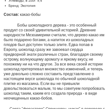
Углеводы, в 100г: 9,4
Бренд: Экотопия
Состав:
какао-бобы
Бобы шоколадного дерева - это особенный
продукт со своей удивительной историей. Древние
народности Мезоамерики считали, что дерево какао им
было подарено богами, а напиток из шоколадных
плодов был доступен только элите. Едва попав в
Европу, шоколад сразу же завоевал сердца
придворной знати различных стран, благодаря своему
острому, волнующему аромату и яркому вкусу, не
похожему ни на что другое. За все века своей истории
шоколад претерпевал множество изменений, и теперь
уже довольно сложно составить представление о
настоящем вкусе шоколада по обычной шоколадной
плитке из магазина. Если вы не привыкли
довольствоваться малым, то мы советуем попробовать
шоколад таким, каким его создала природа - в виде
неочищенных какао-бобов.
Сорта "форастеро" ("пришелец, чужак" в переводе с