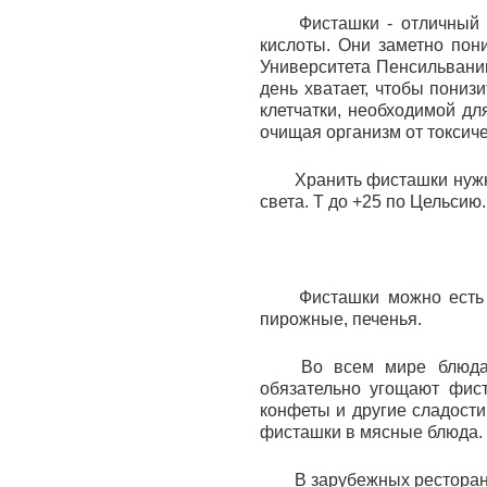
Фисташки - отличный
кислоты. Они заметно пон
Университета Пенсильвании
день хватает, чтобы пониз
клетчатки, необходимой дл
очищая организм от токсич
Хранить фисташки нужн
света. Т до +25 по Цельсию.
Фисташки можно есть
пирожные, печенья.
Во всем мире блюда
обязательно угощают фис
конфеты и другие сладост
фисташки в мясные блюда.
В зарубежных ресторан