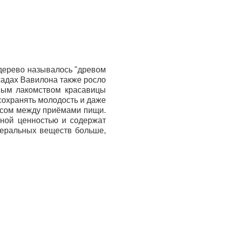
дерево называлось "древом
садах Вавилона также росло
ным лакомством красавицы
сохранять молодость и даже
кусом между приёмами пищи.
ьной ценностью и содержат
инеральных веществ больше,