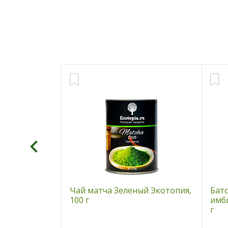
овенный,
Чай матча Зеленый Экотопия,
Бат
100 г
имби
г