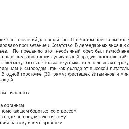
щё 7 тысячелетий до нашей эры. На Востоке фисташковое 
зировало процветание и богатство. В легендарных висячих 
ьев. По преданию этот необычный орех был излюблен
тельно, ведь фисташки - уникальный продукт, помогающий 
ташки могут быть не только вкусным, но и полезным пере
рианцам и сыроедам, так как обладают высокой питател
. В одной горсточке (30 грамм) фисташек витаминов и м
вощей.
аключается в:
а организм
 помогающем бороться со стрессом
 сердечно-сосудистую систему
ии на кожу и весь организм