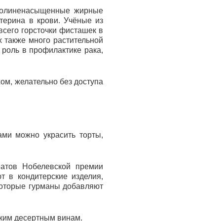
 полиненасыщенные жирные
терина в крови. Учёные из
всего горсточки фисташек в
х также много растительной
 роль в профилактике рака,
ом, желательно без доступа
ми можно украсить торты,
атов Нобелевской премии
 в кондитерские изделия,
которые гурманы добавляют
гким десертным винам.