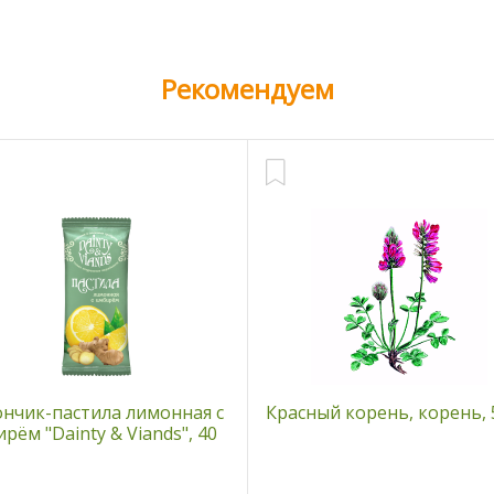
Рекомендуем
ончик-пастила лимонная с
Красный корень, корень, 
рём "Dainty & Viands", 40