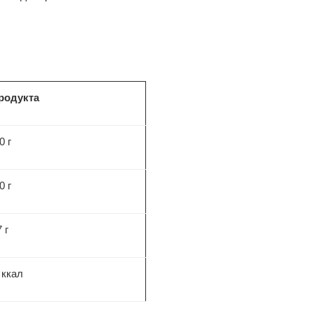
продукта
0 г
0 г
7
г
 ккал