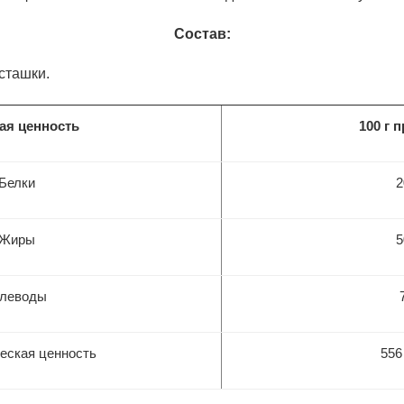
Состав:
сташки.
ая ценность
100 г 
Белки
2
Жиры
5
глеводы
еская ценность
556