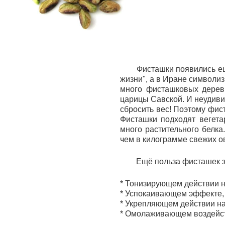
Фисташки появились е
жизни", а в Иране символи
много фисташковых дерев
царицы Савской. И неудиви
сбросить вес! Поэтому фис
Фисташки подходят вегета
много растительного белка
чем в килограмме свежих о
Ещё польза фисташек з
* Тонизирующем действии н
* Успокаивающем эффекте,
* Укрепляющем действии на
* Омолаживающем воздейств