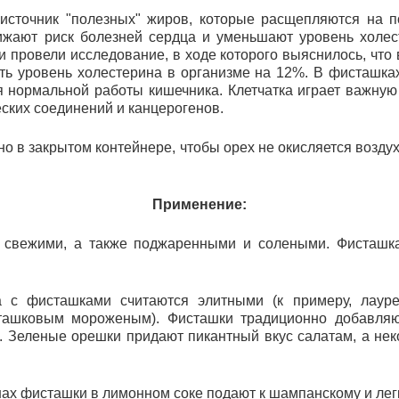
 источник "полезных" жиров, которые расщепляются на
ижают риск болезней сердца и уменьшают уровень холес
 провели исследование, в ходе которого выяснилось, что 
ить уровень холестерина в организме на 12%. В фисташка
я нормальной работы кишечника. Клетчатка играет важную
еских соединений и канцерогенов.
о в закрытом контейнере, чтобы орех не окисляется воздух
Применение:
 свежими, а также поджаренными и солеными. Фисташка
 с фисташками считаются элитными (к примеру, лауре
ташковым мороженым). Фисташки традиционно добавляют
и. Зеленые орешки придают пикантный вкус салатам, а не
ах фисташки в лимонном соке подают к шампанскому и ле