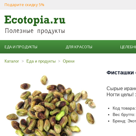
Подарите скидку 5%
ЕДА И ПРОДУКТЫ
ДЛЯ КРАСОТЫ
ЦЕЛЕБН
Каталог
Еда и продукты
Орехи
Фисташки 
Сырые иранс
Ногти целы! :
Код товара
Вес брутто:
Бренд: Эко