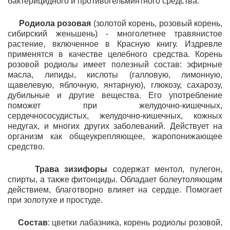
бактерицидного и противогельминтного средства.
Родиола розовая
(золотой корень, розовый корень,
сибирский женьшень) - многолетнее травянистое
растение, включенное в Красную книгу. Издревле
применятся в качестве целебного средства. Корень
розовой родиолы имеет полезный состав: эфирные
масла, липиды, кислоты (галловую, лимонную,
щавелевую, яблочную, янтарную), глюкозу, сахарозу,
дубильные и другие вещества. Его употребление
поможет при желудочно-кишечных,
сердечнососудистых, желудочно-кишечных, кожных
недугах, и многих других заболеваний. Действует на
организм как общеукрепляющее, жаропонижающее
средство.
Трава зизифоры
содержат ментол, пулегон,
спирты, а также фитонциды. Обладает болеутоляющим
действием, благотворно влияет на сердце. Помогает
при золотухе и простуде.
Состав
: цветки лабазника, корень родиолы розовой,