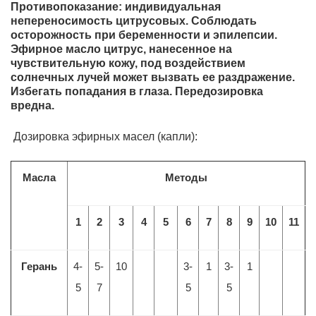
Противопоказание: индивидуальная
непереносимость цитрусовых. Соблюдать
осторожность при беременности и эпилепсии.
Эфирное масло цитрус, нанесенное на
чувствительную кожу, под воздействием
солнечных лучей может вызвать ее раздражение.
Избегать попадания в глаза. Передозировка
вредна.
Дозировка эфирных масел (капли):
Масла
Методы
1
2
3
4
5
6
7
8
9
10
11
Герань
4-
5-
10
3-
1
3-
1
5
7
5
5