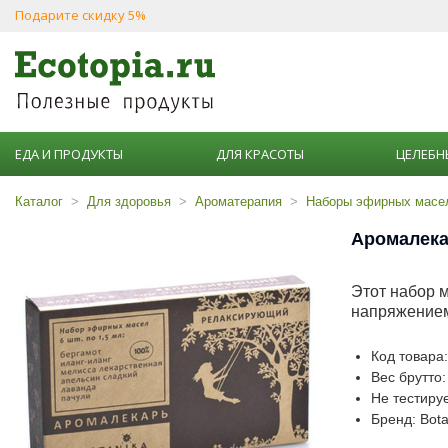
Подарите скидку 5%
ЕДА И ПРОДУКТЫ
ДЛЯ КРАСОТЫ
ЦЕЛЕБН
Каталог
Для здоровья
Ароматерапия
Наборы эфирных масе
Аромалекар
Этот набор м
напряжение
Код товара
Вес брутто:
Не тестиру
Бренд: Bota