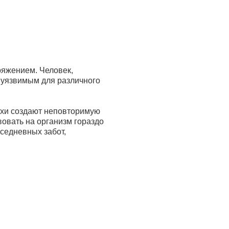
ряжением. Человек,
 уязвимым для различного
ахи создают неповторимую
вовать на организм гораздо
вседневных забот,