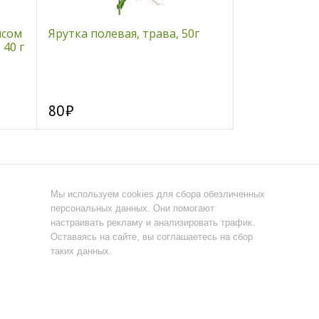
исом
Ярутка полевая, трава, 50г
Живица таеж
 40 г
5 шт х 0,8 гр
80
43
Мы используем cookies для сбора обезличенных
персональных данных. Они помогают
настраивать рекламу и анализировать трафик.
Оставаясь на сайте, вы соглашаетесь на сбор
таких данных.