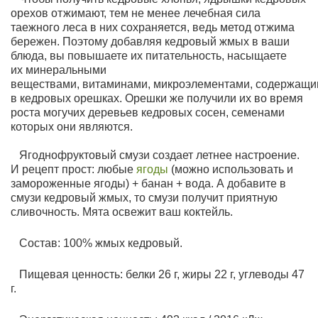
орехов отжимают, тем не менее лечебная сила
таежного леса в них сохраняется, ведь метод отжима
бережен. Поэтому добавляя кедровый жмых в ваши
блюда, вы повышаете их питательность, насыщаете
их
минеральными
веществами,
витаминами,
микроэлементами,
содержащи
в
кедровых
орешках. Орешки же получили их во время
роста могучих деревьев кедровых сосен, семенами
которых они являются.
Ягоднофруктовый смузи создает летнее настроение.
И рецепт прост: любые
ягоды
(можно использовать и
замороженные ягоды) + банан + вода. А добавите в
смузи кедровый жмых, то смузи получит приятную
сливочность. Мята освежит ваш коктейль.
Состав:
100% жмых кедровый.
Пищевая ценность: белки 26 г, жиры 22 г, углеводы 47
г.