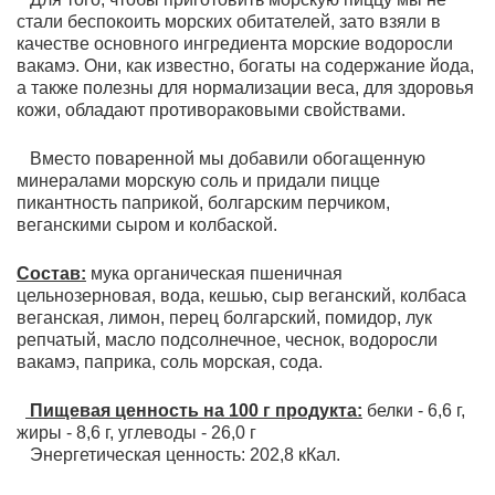
стали беспокоить морских обит
a
телей, зато взяли в
качестве основного ингредиента морские водоросли
вакамэ. Они, кaк известно, богаты на содержание йода,
а тaкже полезны для нормализации веса, для здоровья
кожи, обладают противораковыми свойствами.
Вместо поваренной мы добавили обогащенную
минералами морскую соль и придали пицце
пикантность паприкой, болгарским перчиком,
веганскими сыром и колбаской.
Состав:
мука органическая пшеничная
цельнозерновая, вода, кешью, сыр веганский, колбаса
веганская, лимон, перец болгарский, помидор, лук
репчатый, масло подсолнечное, чеснок, водоросли
вакамэ, паприка, соль морская, сода.
Пищевая ценность на 100 г продукта:
белки - 6,6 г,
жиры - 8,6 г, углеводы - 26,0 г
Энергетическая ценность: 202,8 кКал.