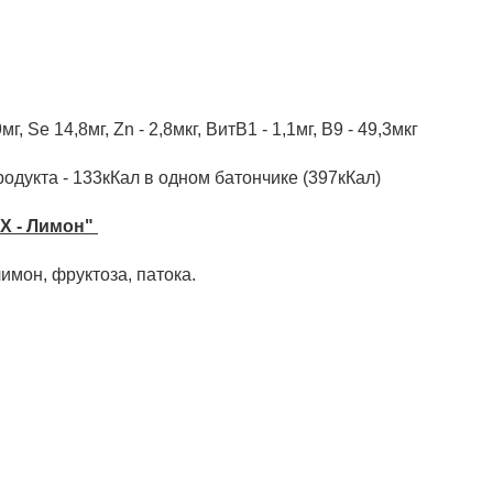
9мг, Se 14,8мг, Zn - 2,8мкг, ВитВ1 - 1,1мг, В9 - 49,3мкг
одукта - 133кКал в одном батончике (397кКал)
X - Лимон"
имон, фруктоза, патока.