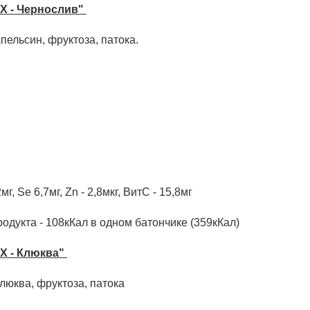
X - Чернослив"
пельсин, фруктоза, патока.
2мг, Se 6,7мг, Zn - 2,8мкг, ВитС - 15,8мг
одукта - 108кКал в одном батончике (359кКал)
X - Клюква"
клюква, фруктоза, патока