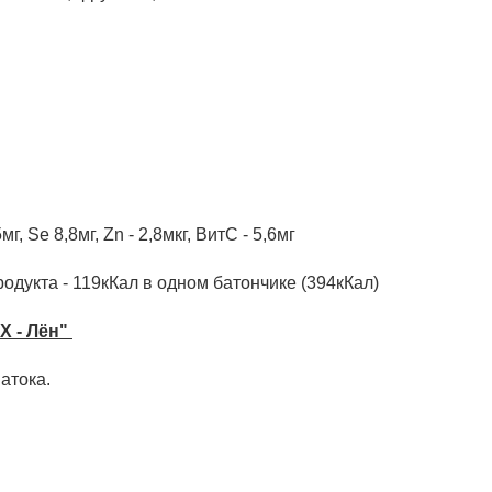
5мг, Se 8,8мг, Zn - 2,8мкг, ВитС - 5,6мг
одукта - 119кКал в одном батончике (394кКал)
X - Лён"
атока.