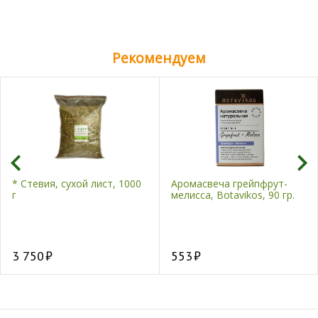
Рекомендуем
* Стевия, сухой лист, 1000
Аромасвеча грейпфрут-
г
мелисса, Botavikos, 90 гр.
3 750
553