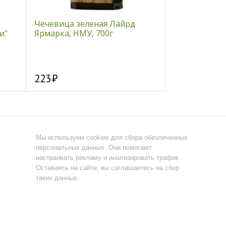
Чечевица зеленая Лайрд
Боровая мат
и"
Ярмарка, НМУ, 700г
листья, 50 гр
223
160
Мы используем cookies для сбора обезличенных
персональных данных. Они помогают
настраивать рекламу и анализировать трафик.
Оставаясь на сайте, вы соглашаетесь на сбор
таких данных.