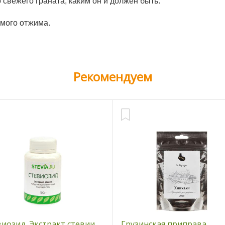
о свежего граната, каким он и должен быть.
ямого отжима.
Рекомендуем
иозид. Экстракт стевии
Грузинская приправа