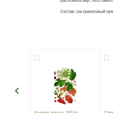
распознать вкус того самог
Состав: сок гранатовый пр
орень, 50 гр
Калина, плоды, 150 гр
Стев