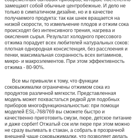
замещают собой обычные центробежные. И дело не
только в симпатичном дизайне, но и в качестве
получаемого продукта: так как шнек вращается на
низкой скорости, то измельчение плодов и отжим сока
происходят без интенсивного трения, нагрева и
окисления сырья. Результат холодного прессового
отжима порадует всех любителей натуральных соков:
плотная однородная консистенция, без расслоения и
пенки, максимальная сохранность всех витаминов,
микро- и макроэлементов. При этом эффективность
отжима - 80-90%.
Все мы привыкли к тому, что функции
соковыжималки ограничены отжимом сока из
продуктов различной мягкости. Представленная
модель может похвастаться редкой для подобных
приборов многофункциональностью: при помощи
моделей ESL-768/769 вы сможете быстро и
качественно приготовить смузи, пюре, детское питание
и даже сорбет! Отжатый сок или пюре при этом можно
не сразу выливать в стакан, а собрать в прозрачной
внешней чаше соковыжималки, что позволяет делать