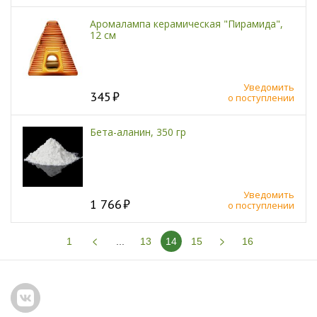
Аромалампа керамическая "Пирамида",
12 см
Уведомить
345
о поступлении
Бета-аланин, 350 гр
Уведомить
1 766
о поступлении
1
...
13
14
15
16