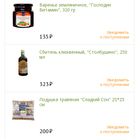
Варенье земляничное, "Господин
Витамин", 320 гр
Уведомить
135
о поступлении
Сбитень клюквенный, "Столбушино", 250
мл
Уведомить
323
о поступлении
Подушка травяная "Сладкий Сон" 25*25
см
Уведомить
200
о поступлении