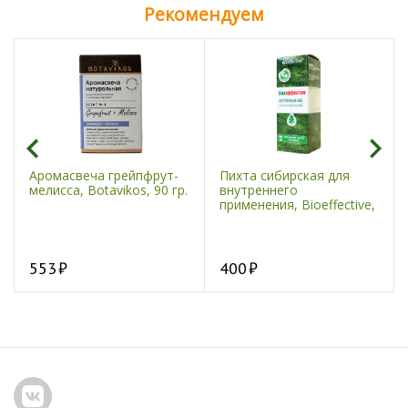
Рекомендуем
Аромасвеча грейпфрут-
Пихта сибирская для
мелисса, Botavikos, 90 гр.
внутреннего
применения, Bioeffective,
30 мл
553
400