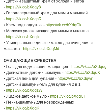
• Детский защитный крем от холода и ветра
-
https://vk.cc/bXdqy8
• Гипоаллергенный крем для мам и малышей
-
https://vk.cc/bXdqsR
• Крем под подгузник -
https://vk.cc/bXdqGk
• Молочко увлажняющее для мамы и малыша
-
https://vk.cc/bXdqIx
• Универсальное детское масло для очищения и
массажа -
https://vk.cc/bXdqMd
ОЧИЩАЮЩИЕ СРЕДСТВА
• Гель для подмывания младенцев -
https://vk.cc/bXdqog
• Деликатный детский шампунь -
https://vk.cc/bXdquX
• Детская пена для купания -
https://vk.cc/bXdqwn
• Детский шампунь-гель для купания 2 в 1
-
https://vk.cc/bXdqzW
• Жидкое детское мыло -
https://vk.cc/bXdqCi
• Пенка-шампунь для новорожденных
-
https://vk.cc/bXdqKl