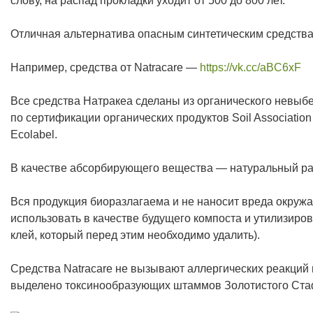
слову, на распад прокладки уходит от 500 до 800 лет.
Отличная альтернатива опасным синтетическим средства
Например, средства от Natracare —
https://vk.cc/aBC6xF
Все средства Натракеа сделаны из органического невыб
по сертификации органических продуктов Soil Associatio
Ecolabel.
В качестве абсорбирующего вещества — натуральный ра
Вся продукция биоразлагаема и не наносит вреда окру
использовать в качестве будущего компоста и утилизиро
клей, который перед этим необходимо удалить).
Средства Natracare не вызывают аллергических реакций 
выделено токсинообразующих штаммов Золотистого Ст