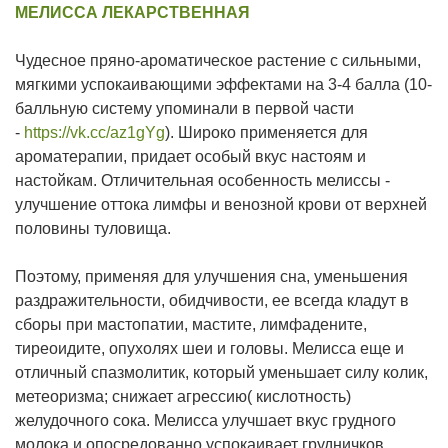
МЕЛИССА ЛЕКАРСТВЕННАЯ
Чудесное пряно-ароматическое растение с сильными,
мягкими успокаивающими эффектами на 3-4 балла (10-
балльную систему упоминали в первой части
-
https://vk.cc/az1gYg
). Широко применяется для
ароматерапии, придает особый вкус настоям и
настойкам. Отличительная особенность мелиссы -
улучшение оттока лимфы и венозной крови от верхней
половины туловища.
Поэтому, применяя для улучшения сна, уменьшения
раздражительности, обидчивости, ее всегда кладут в
сборы при мастопатии, мастите, лимфадените,
тиреоидите, опухолях шеи и головы. Мелисса еще и
отличный спазмолитик, который уменьшает силу колик,
метеоризма; снижает агрессию( кислотность)
желудочного сока. Мелисса улучшает вкус грудного
молока и опосредованно успокаивает грудничков.