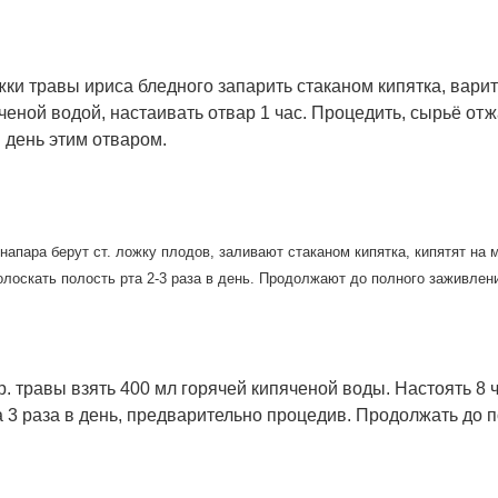
ожки травы ириса бледного запарить стаканом кипятка, варит
ченой водой, настаивать отвар 1 час. Процедить, сырьё от
в день этим отваром.
напара берут ст. ложку плодов, заливают стаканом кипятка, кипятят на 
лоскать полость рта 2-3 раза в день
. Продолжают до полного заживлен
р. травы взять 400 мл горячей кипяченой воды. Настоять 8 
 3 раза в день, предварительно процедив. Продолжать до 