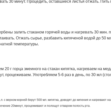
вать 30 минут. Процедить, оставшиеся листья отжать. Пить 
вербены залить стаканом горячей воды и нагревать 30 мин.
таивать. Отжать сырье, разбавить кипяченой водой до 50 мл
натной температуры.
м 20 г горца змеиного на стакан кипятка, нагреваем на мед
т, процеживаем. Употребляем 5-6 раз в день, по 30 мл (сто
.л. с верхом корней берут 500 мл. кипятка, доводят до кипения и нагревают 
 течение 20минут, процеживают и полощут отваром полость рта.