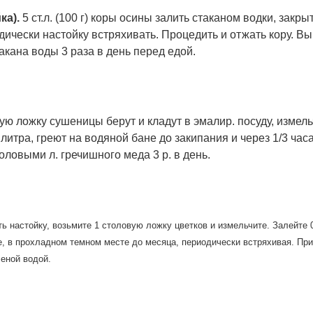
ка).
5 ст.л. (100 г) коры осины залить стаканом водки, закры
дически настойку встряхивать. Процедить и отжать кору. Вы
акана воды 3 раза в день перед едой.
ю ложку сушеницы берут и кладут в эмалир. посуду, измель
 литра, греют на водяной бане до закипания и через 1/3 час
оловыми л. гречишного меда 3 р. в день.
ть настойку, возьмите
1 столовую ложку цветков и измельчите. Залейте 
е, в прохладном темном месте до месяца, периодически встряхивая. При
ченой водой.