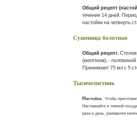
О
бщий рецепт (настой
течение 14 дней. Перио
настойки на четверть ст
Сушеница болотная
Общий рецепт.
Cтолову
(кипятком), - половиной
Принимают 75 мл с 5 ст
Тысячелистник
Н
астойка.
Чтобы приготови
Настаивайте в темной посуд
раза в день, разбавляя кипя